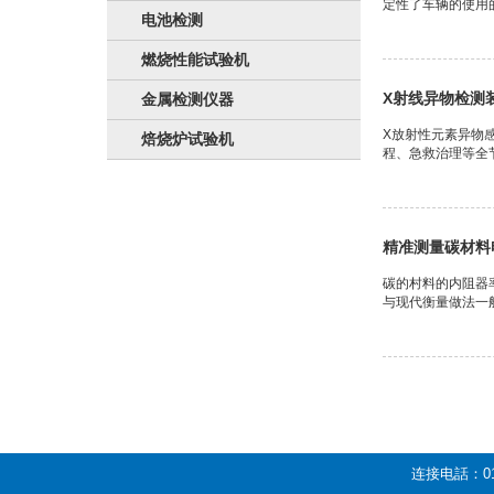
定性了车辆的使用
电池检测
燃烧性能试验机
X射线异物检测
金属检测仪器
X放射性元素异物
焙烧炉试验机
程、急救治理等全
精准测量碳材料
碳的村料的内阻器
与现代衡量做法一
连接电話：01