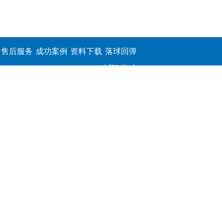
售后服务
成功案例
资料下载
落球回弹
试验仪,介
电击穿强
度测定仪