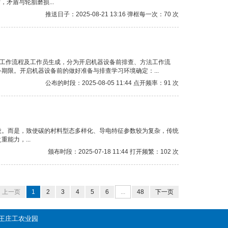
矛盾与轮胎磨损...
推送日子：2025-08-21 13:16 弹框每一次：70 次
作工作流程及工作员生成，分为开启机器设备前排查、方法工作流
限。开启机器设备前的做好准备与排查学习环境确定：...
公布的时段：2025-08-05 11:44 点开频率：91 次
设。而是，致使碳的村料型态多样化、导电特征参数较为复杂，传统
能力，...
颁布时段：2025-07-18 11:44 打开频繁：102 次
上一页
1
2
3
4
5
6
...
48
下一页
善镇王庄工农业园