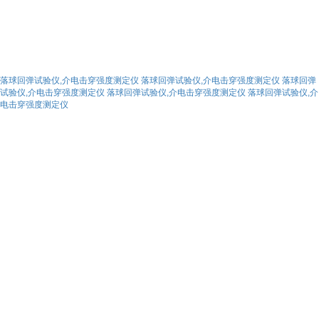
落球回弹试验仪,介电击穿强度测定仪
落球回弹试验仪,介电击穿强度测定仪
落球回弹
试验仪,介电击穿强度测定仪
落球回弹试验仪,介电击穿强度测定仪
落球回弹试验仪,介
电击穿强度测定仪