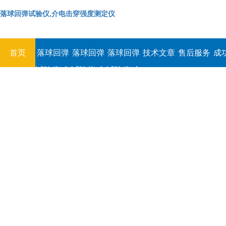
落球回弹试验仪,介电击穿强度测定仪
首页
落球回弹
落球回弹
落球回弹
技术文章
售后服务
成
试验仪,介
试验仪,介
试验仪,介
电击穿强
电击穿强
电击穿强
度测定仪
度测定仪
度测定仪