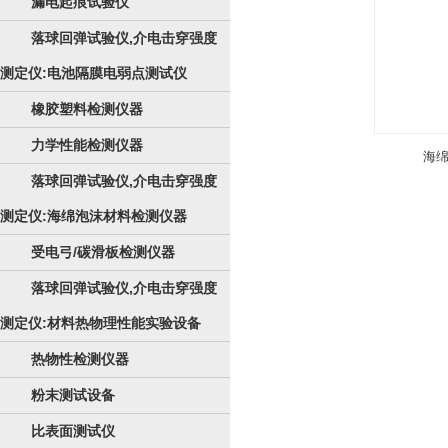
漏电起痕试验仪
落球回弹试验仪,介电击穿强度
测定仪:电池隔膜电弱点测试仪
橡胶塑料检测仪器
力学性能检测仪器
海
落球回弹试验仪,介电击穿强度
测定仪:海绵泡沫材料检测仪器
受电弓/碳滑板检测仪器
落球回弹试验仪,介电击穿强度
测定仪:材料热物理性能实验设备
热物性检测仪器
粉末测试设备
比表面测试仪