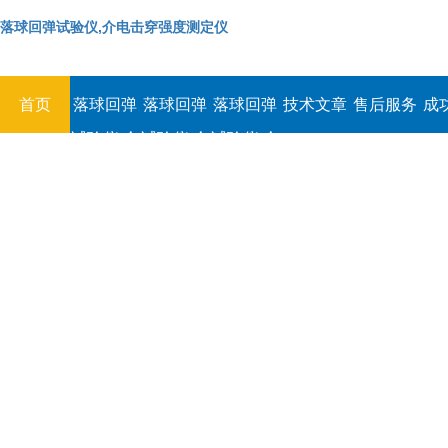
落球回弹试验仪,介电击穿强度测定仪
首页
落球回弹
落球回弹
落球回弹
技术文章
售后服务
成
试验仪,介
试验仪,介
试验仪,介
电击穿强
电击穿强
电击穿强
度测定仪
度测定仪
度测定仪