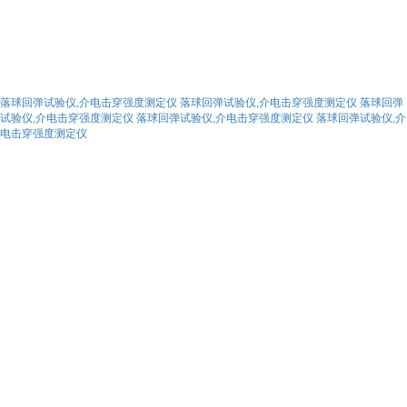
落球回弹试验仪,介电击穿强度测定仪
落球回弹试验仪,介电击穿强度测定仪
落球回弹
试验仪,介电击穿强度测定仪
落球回弹试验仪,介电击穿强度测定仪
落球回弹试验仪,介
电击穿强度测定仪