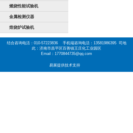
燃烧性能试验机
金属检测仪器
焙烧炉试验机
结合咨询电活：010-57223836 手机端咨询电活：13581986395 司地
此：济南市昌平区百善镇王庄化工业园区
Email：1770844735@qq.com
易展提供技术支持