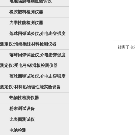
电池隔膜电弱点测试仪
橡胶塑料检测仪器
力学性能检测仪器
落球回弹试验仪,介电击穿强度
测定仪:海绵泡沫材料检测仪器
锂离子电
落球回弹试验仪,介电击穿强度
测定仪:受电弓/碳滑板检测仪器
落球回弹试验仪,介电击穿强度
测定仪:材料热物理性能实验设备
热物性检测仪器
粉末测试设备
比表面测试仪
电池检测